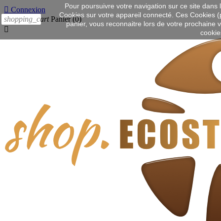
Pour poursuivre votre navigation sur ce site dans le

Connexion
Cookies sur votre appareil connecté. Ces Cookies (pet
shopping_cart
Panier
(0)
J'accepte
panier, vous reconnaitre lors de votre prochaine v

cookie