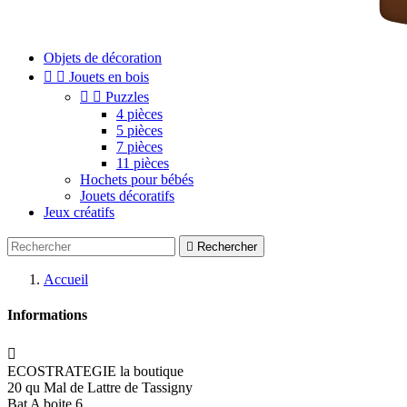
Objets de décoration


Jouets en bois


Puzzles
4 pièces
5 pièces
7 pièces
11 pièces
Hochets pour bébés
Jouets décoratifs
Jeux créatifs

Rechercher
Accueil
Informations

ECOSTRATEGIE la boutique
20 qu Mal de Lattre de Tassigny
Bat A boite 6